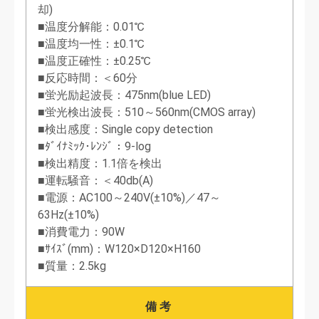
却)
■温度分解能：0.01℃
■温度均一性：±0.1℃
■温度正確性：±0.25℃
■反応時間：＜60分
■蛍光励起波長：475nm(blue LED)
■蛍光検出波長：510～560nm(CMOS array)
■検出感度：Single copy detection
■ﾀﾞｲﾅﾐｯｸ･ﾚﾝｼﾞ：9-log
■検出精度：1.1倍を検出
■運転騒音：＜40db(A)
■電源：AC100～240V(±10%)／47～
63Hz(±10%)
■消費電力：90W
■ｻｲｽﾞ(mm)：W120×D120×H160
■質量：2.5kg
備考