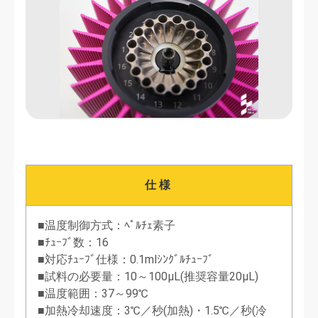
仕様
■温度制御方式：ﾍﾟﾙﾁｪ素子
■ﾁｭｰﾌﾞ数：16
■対応ﾁｭｰﾌﾞ仕様：0.1mlｼﾝｸﾞﾙﾁｭｰﾌﾞ
■試料の必要量：10～100μL(推奨容量20µL)
■温度範囲：37～99℃
■加熱冷却速度：3℃／秒(加熱)・1.5℃／秒(冷