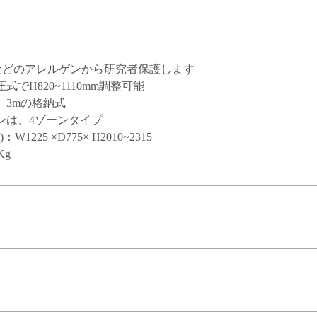
などのアレルゲンから研究者保護します
でH820~1110mm調整可能
、3mの格納式
ンは、4ゾーンタイプ
W1225 ×D775× H2010~2315
Kg