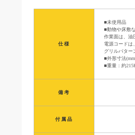
■未使用品
■動物や床敷
作業面は、油圧式
仕様
電源コードは
グリルパター
■外形寸法(mm)：
■重量：約215
備考
付属品