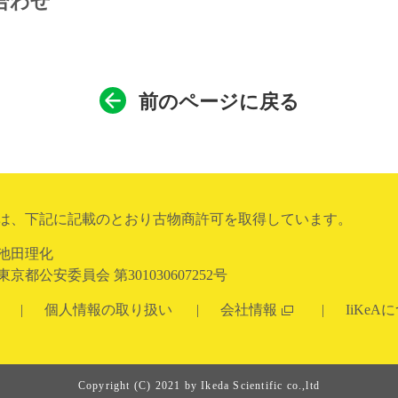
合わせ
前のページに戻る
は、下記に記載のとおり古物商許可を取得しています。
池田理化
都公安委員会 第301030607252号
個人情報の取り扱い
会社情報
IiKeA
Copyright (C) 2021 by Ikeda Scientific co.,ltd