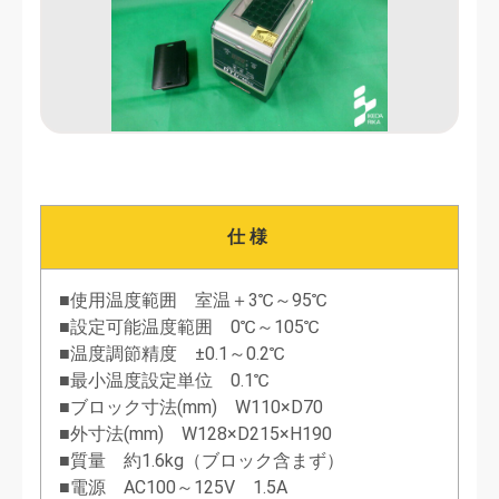
仕様
■使用温度範囲 室温＋3℃～95℃
■設定可能温度範囲 0℃～105℃
■温度調節精度 ±0.1～0.2℃
■最小温度設定単位 0.1℃
■ブロック寸法(mm) W110×D70
■外寸法(mm) W128×D215×H190
■質量 約1.6kg（ブロック含まず）
■電源 AC100～125V 1.5A